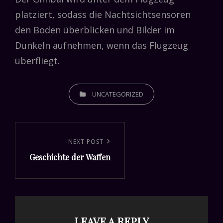
platziert, sodass die Nachtsichtsensoren
den Boden überblicken und Bilder im
Dunkeln aufnehmen, wenn das Flugzeug
überfliegt.
CATEGORIES
UNCATEGORIZED
Post
navigation
Next
NEXT POST
Geschichte der Waffen
Post
LEAVE A REPLY