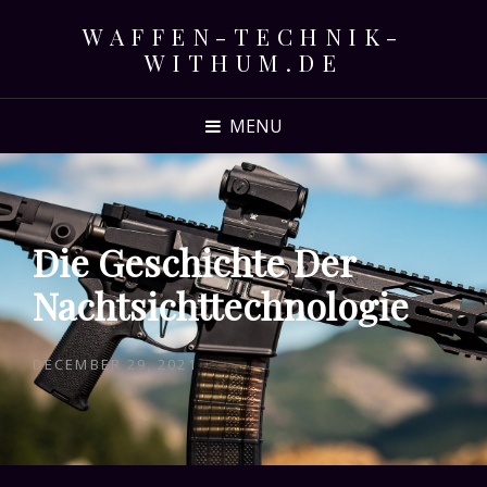
WAFFEN-TECHNIK-
WITHUM.DE
MENU
Die Geschichte Der
Nachtsichttechnologie
POSTED
DECEMBER 29, 2021
ON